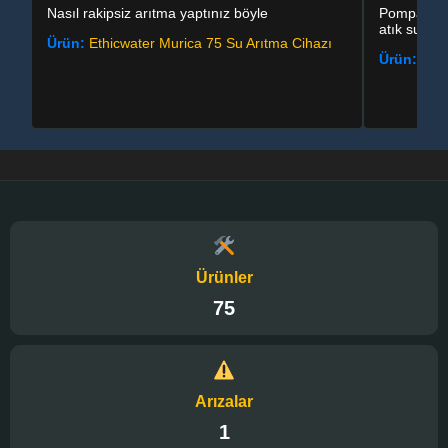
Nasıl rakipsiz arıtma yaptınız böyle
Pompasız a
atık su çok
Ürün:
Ethicwater Murica 75 Su Arıtma Cihazı
Ürün:
Aqu
Ürünler
75
Arızalar
1