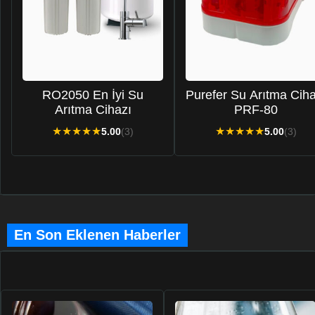
RO2050 En İyi Su
Purefer Su Arıtma Ciha
Arıtma Cihazı
PRF-80
★
★
★
★
★
★
★
★
★
★
5.00
(3)
5.00
(3)
En Son Eklenen Haberler