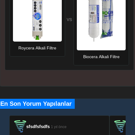
VS
Roycera Alkali Filtre
Biocera Alkali Filtre
En Son Yorum Yapılanlar
sfsdfsfsdfs
sfsd
1 yıl önce