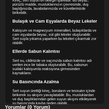
Kireç, sert suyun en belirgin işaretidir. Bu beyaz,
pürüzlü madde, musluklarınızın çevresinde, duş
başlığınızda, lavabolarınızda ve küvetlerinizde
birikebilir.
Bulaşık ve Cam Eşyalarda Beyaz Lekeler
Kalsiyum ve magnezyum mineralleri, bulaşıklarda ve
cam eşyalarda beyaz, süt gibi lekeler oluşturabilir.
Sert suyla yıkama yaparken bu lekeleri çıkarmak zor
olabilir.
Ellerde Sabun Kalıntısı
Sert su, cildinizde ve saçınızda sabun kalıntısı adı
verilen ince bir tabaka oluşturabilir. Bu, sabunun
sudaki kalsiyumla reaksiyona girmesinden
kaynaklanır.
Su Basıncında Azalma
Sert suyun ürettiği kireç, boruların ve tesisatın içinde
birikerek su akışını yavaşlatabilir. Bu, musluklardan
ve duş başlıklarından gelen suyun akışını etkileyerek
su basıncında kayba neden olabilir.
Yorumlar (0 Yorum)