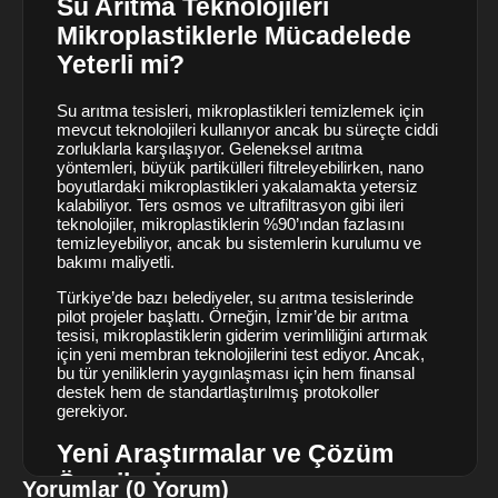
Su Arıtma Teknolojileri
Mikroplastiklerle Mücadelede
Yeterli mi?
Su arıtma tesisleri, mikroplastikleri temizlemek için
mevcut teknolojileri kullanıyor ancak bu süreçte ciddi
zorluklarla karşılaşıyor. Geleneksel arıtma
yöntemleri, büyük partikülleri filtreleyebilirken, nano
boyutlardaki mikroplastikleri yakalamakta yetersiz
kalabiliyor. Ters osmos ve ultrafiltrasyon gibi ileri
teknolojiler, mikroplastiklerin %90’ından fazlasını
temizleyebiliyor, ancak bu sistemlerin kurulumu ve
bakımı maliyetli.
Türkiye’de bazı belediyeler, su arıtma tesislerinde
pilot projeler başlattı. Örneğin, İzmir’de bir arıtma
tesisi, mikroplastiklerin giderim verimliliğini artırmak
için yeni membran teknolojilerini test ediyor. Ancak,
bu tür yeniliklerin yaygınlaşması için hem finansal
destek hem de standartlaştırılmış protokoller
gerekiyor.
Yeni Araştırmalar ve Çözüm
Önerileri
Yorumlar (0 Yorum)