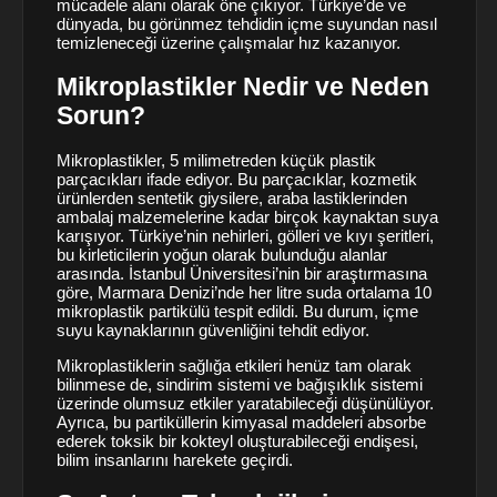
mücadele alanı olarak öne çıkıyor. Türkiye’de ve
dünyada, bu görünmez tehdidin içme suyundan nasıl
temizleneceği üzerine çalışmalar hız kazanıyor.
Mikroplastikler Nedir ve Neden
Sorun?
Mikroplastikler, 5 milimetreden küçük plastik
parçacıkları ifade ediyor. Bu parçacıklar, kozmetik
ürünlerden sentetik giysilere, araba lastiklerinden
ambalaj malzemelerine kadar birçok kaynaktan suya
karışıyor. Türkiye’nin nehirleri, gölleri ve kıyı şeritleri,
bu kirleticilerin yoğun olarak bulunduğu alanlar
arasında. İstanbul Üniversitesi’nin bir araştırmasına
göre, Marmara Denizi’nde her litre suda ortalama 10
mikroplastik partikülü tespit edildi. Bu durum, içme
suyu kaynaklarının güvenliğini tehdit ediyor.
Mikroplastiklerin sağlığa etkileri henüz tam olarak
bilinmese de, sindirim sistemi ve bağışıklık sistemi
üzerinde olumsuz etkiler yaratabileceği düşünülüyor.
Ayrıca, bu partiküllerin kimyasal maddeleri absorbe
ederek toksik bir kokteyl oluşturabileceği endişesi,
bilim insanlarını harekete geçirdi.