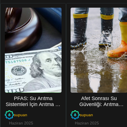
PFAS: Su Arıtma
Afet Sonrası Su
Sistemleri İçin Arıtma ve
Güvenliği: Arıtma
Dava Stratejileri
Sistemleri Hayat
supuan
supuan
Kurtarıyor
Haziran 2025
Haziran 2025