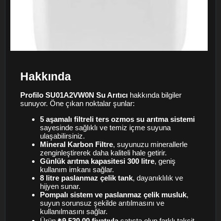
Hakkında
Profilo SU01A2VW0N Su Arıtıcı
hakkında bilgiler
sunuyor. Öne çıkan noktalar şunlar:
5 aşamalı filtreli ters ozmos su arıtma sistemi
sayesinde sağlıklı ve temiz içme suyuna
ulaşabilirsiniz.
Mineral Karbon Filtre
, suyunuzu minerallerle
zenginleştirerek daha kaliteli hale getirir.
Günlük arıtma kapasitesi 300 litre
, geniş
kullanım imkanı sağlar.
8 litre paslanmaz çelik tank
, dayanıklılık ve
hijyen sunar.
Pompalı sistem ve paslanmaz çelik musluk
,
suyun sorunsuz şekilde arıtılmasını ve
kullanılmasını sağlar.
Ürün
₺9.520,00 fiyatıyla
satışta olup farklı taksit