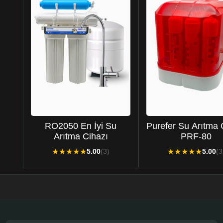
RO2050 En İyi Su
Purefer Su Arıtma 
Arıtma Cihazı
PRF-80
★
★
★
★
★
★
★
★
★
★
5.00
(3)
5.00
(3