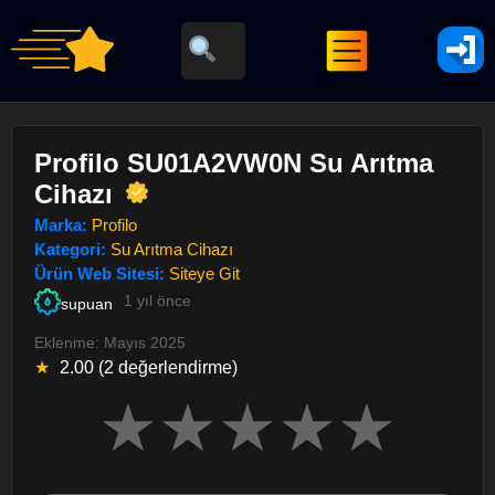
Profilo SU01A2VW0N Su Arıtma
Cihazı
Marka:
Profilo
Kategori:
Su Arıtma Cihazı
Ürün Web Sitesi:
Siteye Git
1 yıl önce
supuan
Eklenme: Mayıs 2025
★
2.00 (2 değerlendirme)
★
★
★
★
★