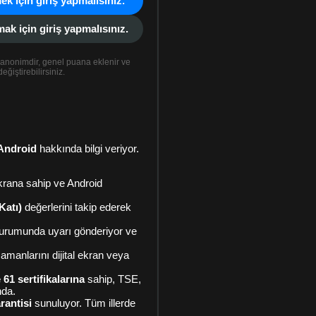
ek için giriş yapmalısınız.
k için giriş yapmalısınız.
anonimdir, genel puana eklenir ve
eğiştirebilirsiniz.
Android
hakkında bilgi veriyor.
 ekrana sahip ve Android
atı)
değerlerini takip ederek
urumunda uyarı gönderiyor ve
amanlarını dijital ekran veya
61 sertifikalarına
sahip, TSE,
nda.
arantisi
sunuluyor. Tüm illerde