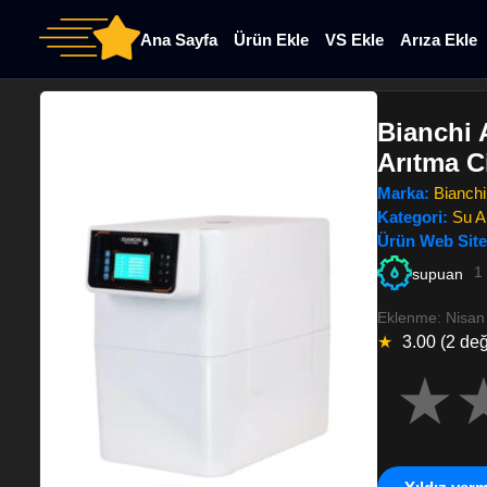
Ana Sayfa
Ürün Ekle
VS Ekle
Arıza Ekle
Bianchi 
Arıtma C
Marka:
Bianchi
Kategori:
Su A
Ürün Web Site
1 
supuan
Eklenme: Nisan
★
3.00 (2 de
★