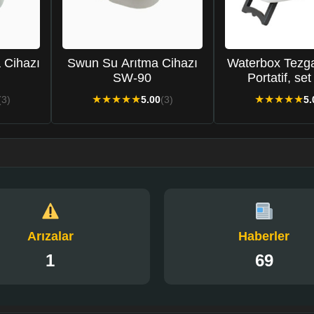
 Cihazı
Swun Su Arıtma Cihazı
Waterbox Tezga
SW-90
Portatif, set
ekonomik su 
★
★
★
★
★
★
★
★
★
★
(3)
5.00
(3)
5.
makines
Arızalar
Haberler
1
69