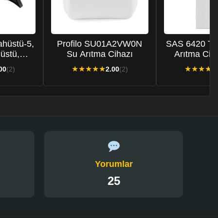
hüstü-5,
Profilo SU01A2VW0N
SAS 6420 T A
 üstü,
Su Arıtma Cihazı
Arıtma Ciha
arıtma
★
★
★
★
★
★
★
★
★
00
(2)
2.00
(2)
i
Yorumlar
25