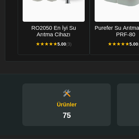
RO2050 En İyi Su
Purefer Su Arıtma
Arıtma Cihazı
PRF-80
★
★
★
★
★
★
★
★
★
★
5.00
(3)
5.00
Ürünler
75