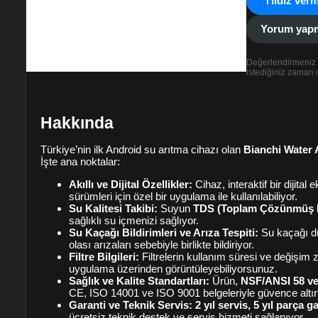
Yıldız verm
Yorum yapma
Değerlendirmeniz 
istediğiniz zaman d
Hakkında
Türkiye’nin ilk Android su arıtma cihazı olan
Bianchi Water 
İşte ana noktalar:
Akıllı ve Dijital Özellikler:
Cihaz, interaktif bir dijital
sürümleri için özel bir uygulama ile kullanılabiliyor.
Su Kalitesi Takibi:
Suyun
TDS (Toplam Çözünmüş K
sağlıklı su içmenizi sağlıyor.
Su Kaçağı Bildirimleri ve Arıza Tespiti:
Su kaçağı d
olası arızaları sebebiyle birlikte bildiriyor.
Filtre Bilgileri:
Filtrelerin kullanım süresi ve değişim z
uygulama üzerinden görüntüleyebiliyorsunuz.
Sağlık ve Kalite Standartları:
Ürün,
NSF/ANSI 58 ve 
CE, ISO 14001 ve ISO 9001 belgeleriyle güvence altı
Garanti ve Teknik Servis:
2 yıl servis, 5 yıl parça g
ücretsiz teknik destek ve servis hizmeti sağlanıyor.