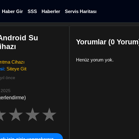
Haber Gir
SSS
Haberler
Servis Haritası
Android Su
Yorumlar (0 Yorum
ihazı
Henüz yorum yok.
rıtma Cihazı
si:
Siteye Git
yıl önce
 2025
ğerlendirme)
★
★
★
★