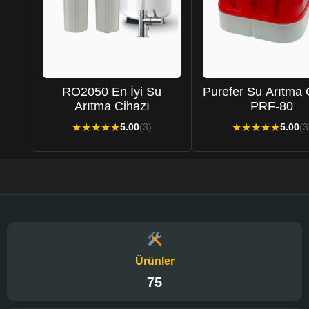
RO2050 En İyi Su
Purefer Su Arıtma 
Arıtma Cihazı
PRF-80
★
★
★
★
★
★
★
★
★
★
5.00
(3)
5.00
(3
Ürünler
75