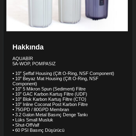
Hakkında
AQUABİR
5A-WOP, POMPASIZ
• 10” Şeffaf Housing (Çift O-Ring, NSF Component)
• 10” Beyaz Mat Housing (Çift O-Ring, NSF
Component)
• 10” 5 Mikron Spun (Sediment) Filtre
• 10” GAC Karbon Kartuş Filtre (UDF)
• 10” Blok Karbon Kartuş Filtre (CTO)
• 10” Inline Coconat Post Karbon Filtre
• 75GPD / 80GPD Membran
• 3.2 Galon Metal Basınç Denge Tankı
• Lüks Small Musluk
• Shut-OffValf
• 60 PSI Basınç Düşürücü