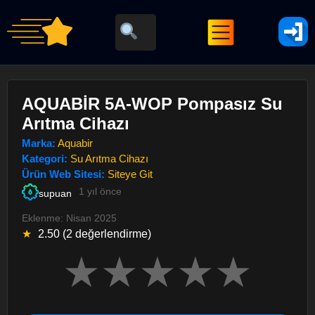
AQUABİR 5A-WOP Pompasız Su
Arıtma Cihazı
Marka:
Aquabir
Kategori:
Su Arıtma Cihazı
Ürün Web Sitesi:
Siteye Git
1 yıl önce
supuan
Eklenme: Nisan 2025
★
2.50 (2 değerlendirme)
★
★
★
★
★