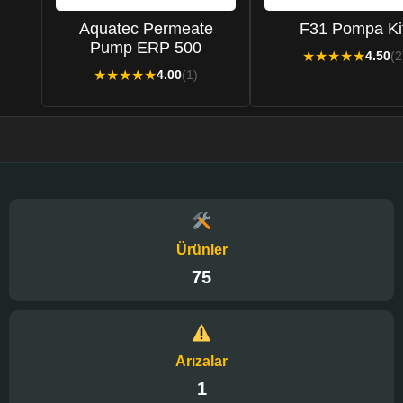
Aquatec Permeate
F31 Pompa Kit
Pump ERP 500
★
★
★
★
★
4.50
(2
★
★
★
★
★
4.00
(1)
Ürünler
75
Arızalar
1