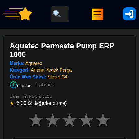
Aquatec Permeate Pump ERP
1000
Marka:
Aquatec
Kategori:
Arıtma Yedek Parça
Ürün Web Sitesi:
Siteye Git
1 yıl önce
supuan
Eklenme: Mayıs 2025
★
5.00 (2 değerlendirme)
★
★
★
★
★