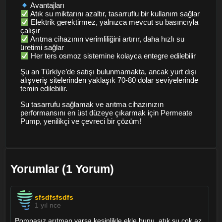
Avantajları
Atık su miktarını azaltır, tasarruflu bir kullanım sağlar
Elektrik gerektirmez, yalnızca mevcut su basıncıyla
çalışır
Arıtma cihazının verimliliğini artırır, daha hızlı su
üretimi sağlar
Her ters osmoz sistemine kolayca entegre edilebilir
Şu an Türkiye’de satışı bulunmamakta, ancak yurt dışı
alışveriş sitelerinden yaklaşık 70-80 dolar seviyelerinde
temin edilebilir.
Su tasarrufu sağlamak ve arıtma cihazınızın
performansını en üst düzeye çıkarmak için Permeate
Pump, yenilikçi ve çevreci bir çözüm!
Yorumlar (1 Yorum)
sfsdfsfsdfs
1 yıl nce
Pompasız arıtman varsa kesinlikle ekle bunu, atık su çok az