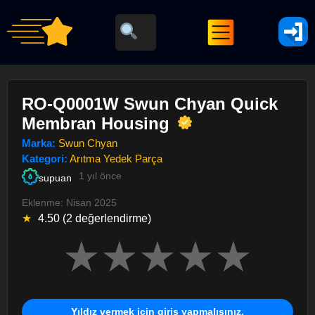
RO-Q0001W Swun Chyan Quick
Membran Housing
Marka:
Swun Chyan
Kategori:
Arıtma Yedek Parça
1 yıl önce
supuan
Eklenme: Nisan 2025
★
4.50 (2 değerlendirme)
★
★
★
★
★
Yıldız vermek için giriş yapmalısınız.