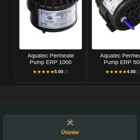
Aquatec Permeate
Aquatec Perme
Pump ERP 1000
Pump ERP 50
★
★
★
★
★
★
★
★
★
★
5.00
(2)
4.00
(1
Ürünler