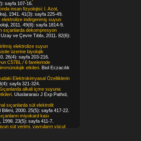
2): sayfa 107-16.
nda insan fizyolojisi: I. Azot,
ra), 1941. 41(3): sayfa 225-49.
 elektrolize indirgenmiş suyun
oji, 2011. 49(8): sayfa 1814-9.
nin sıçanlarda dekompresyon
 Uzay ve Çevre Tıbbı, 2011. 82(6):
irilmiş elektrolize suyun
isite üzerine biyolojik
10. 26(4): sayfa 203-216.
yun C57BL / 6 farelerinde
mmünolojik etkileri.
Biol Eczacılık
Sudaki Elektrokimyasal Özelliklerin
(4): sayfa 321-324.
Sıçanlarda alkali içme suyuna
kileri.
Uluslararası J Exp Pathol,
al sıçanlarda süt elektrolit
 Bilimi, 2000. 25(5): sayfa 417-22.
sıçanların miyokard kası
, 1998. 23(5): sayfa 411-7.
uyun süt verimi, yavruların vücut
oksikol Bilimi, 1998. 23(5): sayfa