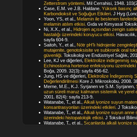
Zetterstrom yöntemi
. Mil Cerrahisi, 1948. 103(
Case, E.M. ve J.B. Haldane
, Yüksek basınç altı
Karbondioksit ve Soğuğun Etkileri
. J Hyg (Lond
Yoon, YS, et al.,
Melamin ile beslenen farelerde
melamin atılım etkisi.
Gıda ve Kimyasal Toksikol
Ni, X.X., et al.,
Hidrojen açısından zengin sali
hastalığı üzerindeki koruyucu etkisi.
Havacılık,
sayfa 604-9.
Saitoh, Y., et al.,
Nötr pH’lı hidrojenle zenginleşt
mutajenite, genotoksisite ve subkronik oral toks
güvenliği.
Toksikoloji ve Endüstriyel Sağlık, 20
Lee, KJ ve diğerleri,
Elektrolize indirgenmiş su
Echinostoma hortense enfeksiyonu üzerindeki i
Boğa, 2009. 32(3): sayfa 456-62.
Jung, HS ve diğerleri,
Elektrolize İndirgenmiş 
Değerlendirilmesi
Kore J. Mikroskobu, 2008. 38
Merne, M.E., K.J. Syrjanen ve S.M. Syrjanen,
uzun süreli maruz kalmanın sistemik ve yerel et
2001. 82(4): sayfa 213-9.
Watanabe, T., et al.,
Alkali iyonize suyun matern
konsantrasyonları üzerindeki etkileri.
J Toksikol
Watanabe, T., et al.,
Alkali iyonize suyun anne 
üzerindeki histopatolojik etkisi.
J Toksikol Bilimi
Watanabe, T., et al.,
Sıçanlarda alkali iyonize s
ağırlığı ve perinatal baraj üzerindeki etkileri.
J T
365-71.