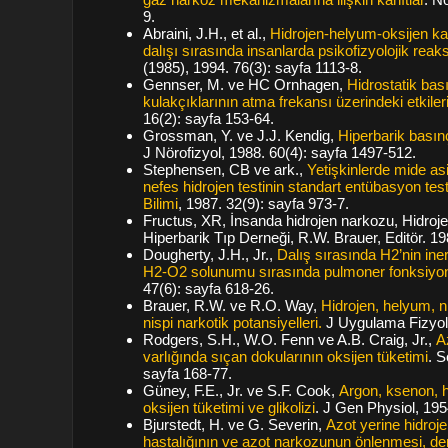
9.
Abraini, J.H., et al.,
Hidrojen-helyum-oksijen kar
dalışı sırasında insanlarda psikofizyolojik reak
(1985), 1994. 76(3): sayfa 1113-8.
Gennser, M. ve HC Ornhagen,
Hidrostatik bas
kulakçıklarının atma frekansı üzerindeki etkiler
16(2): sayfa 153-64.
Grossman, Y. ve J.J. Kendig,
Hiperbarik basınçt
J Nörofizyol, 1988. 60(4): sayfa 1497-512.
Stephensen, CB ve ark.,
Yetişkinlerde mide as
nefes hidrojen testinin standart entübasyon testi
Bilimi
, 1987. 32(9): sayfa 973-7.
Fructus, XR, İnsanda hidrojen narkozu, Hidrojen
Hiperbarik Tıp Derneği, R.W. Brauer, Editör. 1
Dougherty, J.H., Jr.,
Dalış sırasında H2’nin ine
H2-O2 solunumu sırasında pulmoner fonksiyo
47(6): sayfa 618-26.
Brauer, R.W. ve R.O. Way,
Hidrojen, helyum, ni
nispi narkotik potansiyelleri.
J Uygulama Fizyoloj
Rodgers, S.H., W.O. Fenn ve A.B. Craig, Jr.,
A
varlığında sıçan dokularının oksijen tüketimi
. S
sayfa 168-77.
Güney, F.E., Jr. ve S.F. Cook,
Argon, ksenon, hi
oksijen tüketimi ve glikolizi
. J Gen Physiol, 195
Bjurstedt, H. ve G. Severin,
Azot yerine hidroj
hastalığının ve azot narkozunun önlenmesi, deri