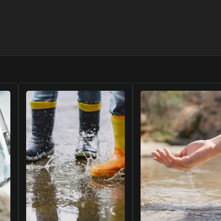
u verilen sıçanlarda miyokardiyak
d Sci, 1998. 60(2): sayfa 245-50.
 iyonize suyun sıçan eritrosit
kisi
. J Toksikol Bilimi, 1997. 22(2):
ya’nın Fukuoka Eyaletinde
zetler. Yapay Organlar, 1997. 21:
arik hidrojende kobaylarda
leri.
Termal Biyoloji Dergisi, 1997.
rak inceliyor. Tasarım Haberleri,
ağmen, hidrojenin belirli bir
air klinik kılavuzlar oluşturmaz.