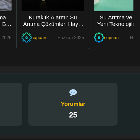
tma
Kuraklık Alarmı: Su
Su Arıtma ve Sa
 Bir
Arıtma Çözümleri Hayat
Yeni Teknolojiler
Kurtaracak
Kurtarıyor
n 2025
supuan
Haziran 2025
supuan
Hazi
Yorumlar
25