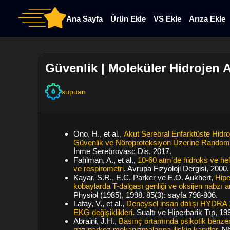
Ana Sayfa
Ürün Ekle
VS Ekle
Arıza Ekle
Güvenlik | Moleküler Hidrojen A
supuan
Ono, H., et al.,
Akut Serebral Enfarktüste Hidro
Güvenlik ve Nöroproteksiyon Üzerine Randomiz
İnme Serebrovasc Dis, 2017.
Fahlman, A., et al.,
10-60 atm’de hidroks ve hel
ve respirometri
. Avrupa Fizyoloji Dergisi, 2000
Kayar, S.R., E.C. Parker ve E.O. Aukhert,
Hipe
kobaylarda T-dalgası genliği ve oksijen nabzı ar
Physiol (1985), 1998. 85(3): sayfa 798-806.
Lafay, V., et al.,
Deneysel insan dalışı HYDRA 1
EKG değişiklikleri
. Sualtı ve Hiperbarik Tıp, 19
Abraini, J.H.,
Basınç ortamında psikotik benzeri
gaz narkoz mekanizmalarına ilişkin kanıtlar
. N