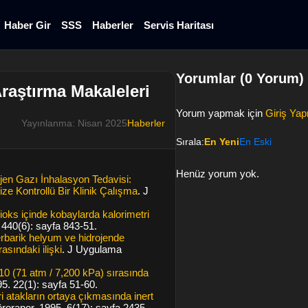
Haber Gir
SSS
Haberler
Servis Haritası
Yorumlar (0 Yorum)
raştırma Makaleleri
Yorum yapmak için
Giriş Yap
Yayınlanma: Nisan 2025
Haberler
Sırala:
En Yeni
En Eski
Henüz yorum yok.
jen Gazı İnhalasyon Tedavisi:
e Kontrollü Bir Klinik Çalışma
. J
ioks içinde kobaylarda kalorimetri
. 440(6): sayfa 843-51.
rbarik helyum ve hidrojende
asındaki ilişki
. J Uygulama
0 (71 atm / 7,200 kPa) sırasında
95. 22(1): sayfa 51-60.
 atakların ortaya çıkmasında inert
örorapor, 1995. 6(17): sayfa 2435-