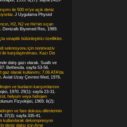
ışımı ile 500 m’ye açık deniz
siyonlar
. J Uygulama Physiol
ıncın, H2, N2 ve He’nin sıçan
i
. Denizaltı Biyomed Res, 1989.
a sinaptik bütünleştirici özellikler
.
idi sekresyonu için noninvaziv
 ile karşılaştırılması. Kazı Dis
de dalış gazı olarak. Sualtı ve
987: Bethesda. sayfa 53-56.
rt gaz olarak kullanımı: 7.06 ATA’da
n
. Aviat Uzay Çevresi Med, 1976.
trojen ve bunların karışımlarının
isi, 1970. 29(1): sayfa 23-31.
zot, helyum veya hidrojen
olunum Fizyolojisi, 1969. 6(2):
drojen ve fare dokusu dilimlerinin
4. 37(3): sayfa 335-41.
en kullanılarak dekompresyon
n deniz dalışı için Arne