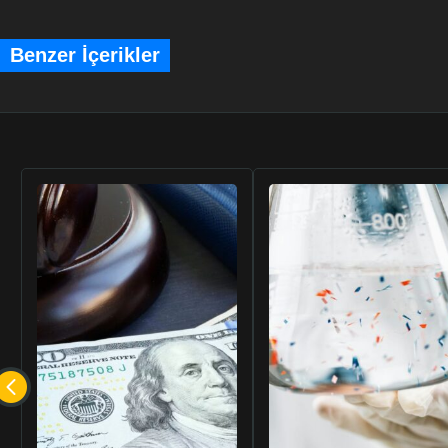
Watanabe, T. ve Y. Kishikawa,
Alkali iyonize s
miyozin ve kreatin kinazın bozunması.
J Vet Me
Watanabe, T., Y. Kishikawa ve W. Shirai,
Alkali
Benzer İçerikler
hekzokinaz aktivitesi ve miyokard üzerindeki et
sayfa 141-52.
Sumiyoshi, K., 28 ve 29 Kasım 1996’da Japon
Düzenlenen İşlevsel Su Sempozyumu ’96’dan Ö
sayfa 1222-1226.
Kayar, S.R., E.C. Parker ve A.L. Harbin,
Hiperb
metabolizma ve termoregülasyon: Basıncın etki
22(1): sayfa 31-41.
Bilinmeyen, Donanma hidrojeni solunum gazı ola
1973. 28(15): sayfa 22-22.
Bu bilimsel makaleler, umut verici ve ilginç olmasına r
hastalığı tedavi edebileceğine veya önleyebileceğine d
Tıbbi sorularınız için tıbbi sağlık uzmanınıza danışın.