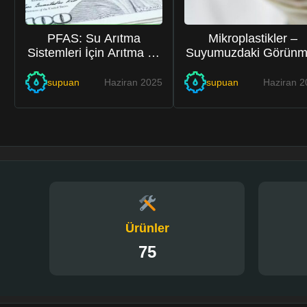
PFAS: Su Arıtma
Mikroplastikler –
Sistemleri İçin Arıtma ve
Suyumuzdaki Görünm
Dava Stratejileri
Tehlike
supuan
Haziran 2025
supuan
Haziran 2
2
0
Ürünler
75