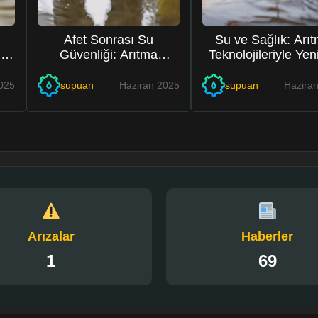
Afet Sonrası Su
Su ve Sağlık: Arı
ez
Güvenliği: Arıtma
Teknolojileriyle Yeni
Sistemleri Hayat
Dönem
Kurtarıyor
025
supuan
Haziran 2025
supuan
Hazira
Arızalar
Haberler
1
69