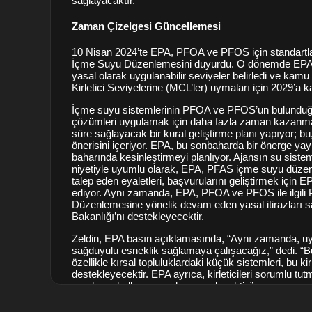
sağlayacaktır.
Zaman Çizelgesi Güncellemesi
10 Nisan 2024’te EPA, PFOA ve PFOS için standartları
İçme Suyu Düzenlemesini duyurdu. O dönemde EPA,
yasal olarak uygulanabilir seviyeler belirledi ve ka
Kirletici Seviyelerine (MCL’ler) uymaları için 2029’a k
İçme suyu sistemlerinin PFOA ve PFOS’un bulunduğu 
çözümleri uygulamak için daha fazla zaman kazanma
süre sağlayacak bir kural geliştirme planı yapıyor; b
önerisini içeriyor. EPA, bu sonbaharda bir önerge ya
baharında kesinleştirmeyi planlıyor. Ajansın su sist
niyetiyle uyumlu olarak, EPA, PFAS içme suyu düzen
talep eden eyaletleri, başvurularını geliştirmek için 
ediyor. Aynı zamanda, EPA, PFOA ve PFOS ile ilgili 
Düzenlemesine yönelik devam eden yasal itirazları 
Bakanlığı’nı destekleyecektir.
Zeldin, EPA basın açıklamasında, “Aynı zamanda, uy
sağduyulu esneklik sağlamaya çalışacağız,” dedi. “Bu,
özellikle kırsal topluluklardaki küçük sistemleri, bu kirl
destekleyecektir. EPA ayrıca, kirleticileri sorumlu tu
araçlarını kullanmaya devam edecektir.”
Paydaş Katılımını Artırma