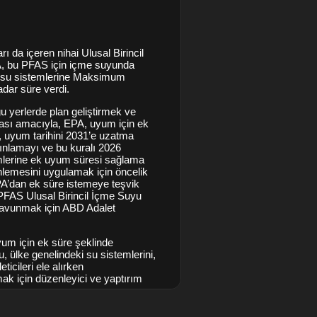
 da içeren nihai Ulusal Birincil
 bu PFAS için içme suyunda
mu su sistemlerine Maksimum
adar süre verdi.
yerlerde plan geliştirmek ve
sı amacıyla, EPA, uyum için ek
u, uyum tarihini 2031’e uzatma
yınlamayı ve bu kuralı 2026
emlerine ek uyum süresi sağlama
lemesini uygulamak için öncelik
EPA’dan ek süre istemeye teşvik
PFAS Ulusal Birincil İçme Suyu
savunmak için ABD Adalet
um için ek süre şeklinde
 ülke genelindeki su sistemlerini,
eticileri ele alırken
tmak için düzenleyici ve yaptırım