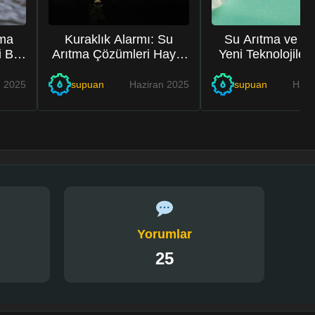
tma
Kuraklık Alarmı: Su
Su Arıtma ve Sa
 Bir
Arıtma Çözümleri Hayat
Yeni Teknolojiler
Kurtaracak
Kurtarıyor
n 2025
supuan
Haziran 2025
supuan
Hazi
Yorumlar
25