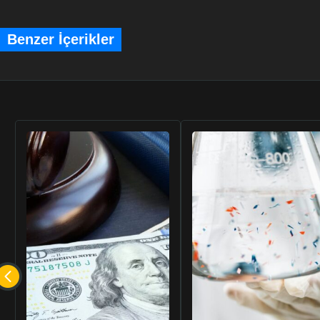
PFAS’ı ele almada katılımı artırmak için EPA, PFAS
Benzer İçerikler
almak için sermaye iyileştirmelerine ihtiyaç duyan h
kuracak, özellikle EPA’nın MCL’sinin üzerinde PFOA v
sistemler dahil. EPA, federal içme suyu standartları
için kaynaklar, araçlar, fonlar ve teknik yardım paylaş
PFAS OUT, en çok ihtiyaç duyulan yerlerde etkili, pra
hizmet sağlayıcıları, teknik yardım sağlayıcıları ve ye
liderlerle işbirliği yapacaktır.
EPA, su sistemlerine içme suyunu iyileştirmek ve top
erişmesine yardımcı olmak için ücretsiz su teknik
edeceğini belirtti. EPA’nın WaterTA girişimleri, ülke g
PFAS’ı, PFOA ve PFOS dahil olmak üzere değerlendi
maliyetli çözümler belirler. Hizmetler arasında su kalite
geliştirilmesi, operatör eğitimi desteği, kamu katılımı ve
tasarlanması ve federal fon fırsatlarına erişim desteği