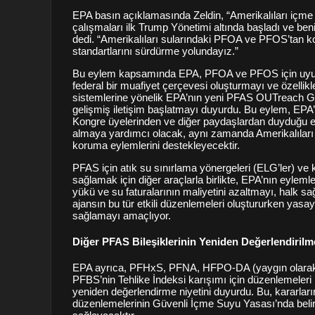
EPA basın açıklamasında Zeldin, “Amerikalıları iç
çalışmaları ilk Trump Yönetimi altında başladı ve be
dedi. “Amerikalıları sularındaki PFOA ve PFOS’tan ko
standartlarını sürdürme yolundayız.”
Bu eylem kapsamında EPA, PFOA ve PFOS için uyum 
federal bir muafiyet çerçevesi oluşturmayı ve özellikl
sistemlerine yönelik EPA’nın yeni PFAS OUTreach Gi
gelişmiş iletişim başlatmayı duyurdu. Bu eylem, EPA
Kongre üyelerinden ve diğer paydaşlardan duyduğu en
almaya yardımcı olacak, aynı zamanda Amerikalıları 
koruma eylemlerini destekleyecektir.
PFAS için atık su sınırlama yönergeleri (ELG’ler) ve ki
sağlamak için diğer araçlarla birlikte, EPA’nın eyleml
yükü ve su faturalarının maliyetini azaltmayı, halk 
ajansın bu tür etkili düzenlemeleri oluştururken yas
sağlamayı amaçlıyor.
Diğer PFAS Bileşiklerinin Yeniden Değerlendirilm
EPA ayrıca, PFHxS, PFNA, HFPO-DA (yaygın olarak Ge
PFBS’nin Tehlike İndeksi karışımı için düzenlemeleri i
yeniden değerlendirme niyetini duyurdu. Bu, kararlar
düzenlemelerinin Güvenli İçme Suyu Yasası’nda belir