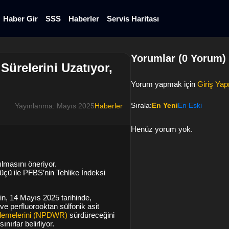
Haber Gir
SSS
Haberler
Servis Haritası
Yorumlar (0 Yorum)
ürelerini Uzatıyor,
Yorum yapmak için
Giriş Yap
Sırala:
En Yeni
En Eski
Yayınlanma: Mayıs 2025
Haberler
Henüz yorum yok.
lmasını öneriyor.
 ile PFBS’nin Tehlike İndeksi
n, 14 Mayıs 2025 tarihinde,
e perfluorooktan sülfonik asit
nlemelerini (NPDWR)
sürdüreceğini
nırlar belirliyor.