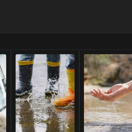
 OUT’u başlatacak ve PFAS’ı ele
er kamu su hizmetiyle bağlantı
e PFOS seviyeleri tespit ettiği
nı karşılamalarına yardımcı olmak
acaktır.
tik çözümler geliştirmek için
rel, eyalet, kabile ve bölgesel
lulukların mevcut fonlara
 yardımı (WaterTA) sunmaya devam
enelindeki su sistemleriyle çalışarak
rmek ve ele almak için uygun
si testi, teknik planların
 iletişim stratejilerinin
 yer alıyor.