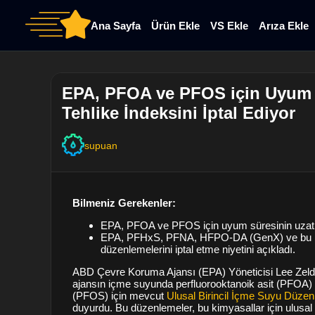
Ana Sayfa
Ürün Ekle
VS Ekle
Arıza Ekle
EPA, PFOA ve PFOS için Uyum S
Tehlike İndeksini İptal Ediyor
supuan
Bilmeniz Gerekenler:
EPA, PFOA ve PFOS için uyum süresinin uzatı
EPA, PFHxS, PFNA, HFPO-DA (GenX) ve bu üçü
düzenlemelerini iptal etme niyetini açıkladı.
ABD Çevre Koruma Ajansı (EPA) Yöneticisi Lee Zeldi
ajansın içme suyunda perfluorooktanoik asit (PFOA) v
(PFOS) için mevcut
Ulusal Birincil İçme Suyu Düze
duyurdu. Bu düzenlemeler, bu kimyasallar için ulusal sı