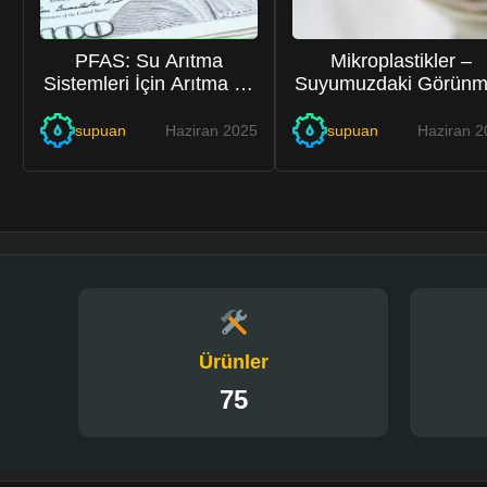
PFAS: Su Arıtma
Mikroplastikler –
Sistemleri İçin Arıtma ve
Suyumuzdaki Görünm
Dava Stratejileri
Tehlike
supuan
Haziran 2025
supuan
Haziran 2
3
0
Ürünler
75