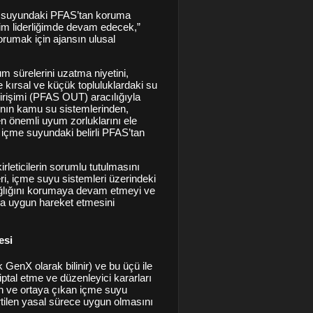
me suyundaki PFAS’tan koruma
nim liderliğimde devam edecek,”
rumak için ajansın ulusal
sürelerini uzatma niyetini,
e kırsal ve küçük topluluklardaki su
rişimi (PFAS OUT) aracılığıyla
’nın kamu su sistemlerinden,
 önemli uyum zorluklarını ele
içme suyundaki belirli PFAS’tan
rleticilerin sorumlu tutulmasını
eri, içme suyu sistemleri üzerindeki
sağlığını korumaya devam etmeyi ve
aya uygun hareket etmesini
esi
nX olarak bilinir) ve bu üçü ile
ptal etme ve düzenleyici kararları
ın ve ortaya çıkan içme suyu
tilen yasal sürece uygun olmasını