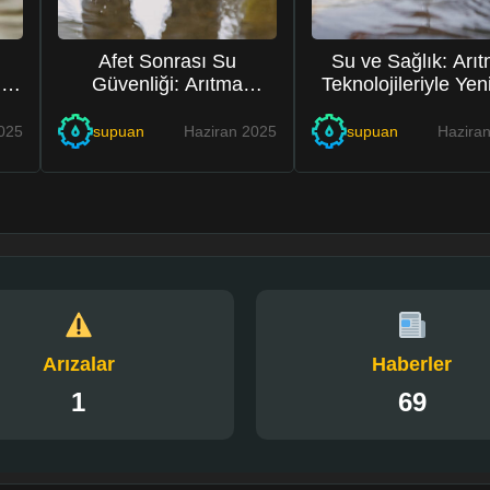
Afet Sonrası Su
Su ve Sağlık: Arı
ez
Güvenliği: Arıtma
Teknolojileriyle Yeni
Sistemleri Hayat
Dönem
Kurtarıyor
025
supuan
Haziran 2025
supuan
Hazira
Arızalar
Haberler
1
69