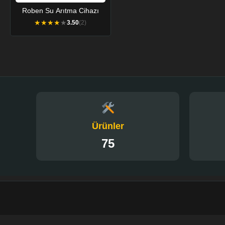
Roben Su Arıtma Cihazı
★
★
★
★
★
3.50
(2)
Ürünler
75