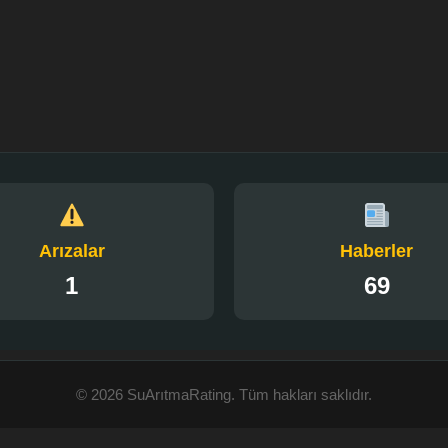
Arızalar
Haberler
1
69
© 2026 SuArıtmaRating. Tüm hakları saklıdır.