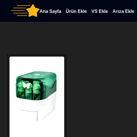
Ana Sayfa
Ürün Ekle
VS Ekle
Arıza Ekle