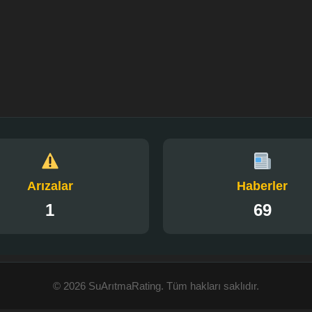
Arızalar
Haberler
1
69
© 2026 SuArıtmaRating. Tüm hakları saklıdır.