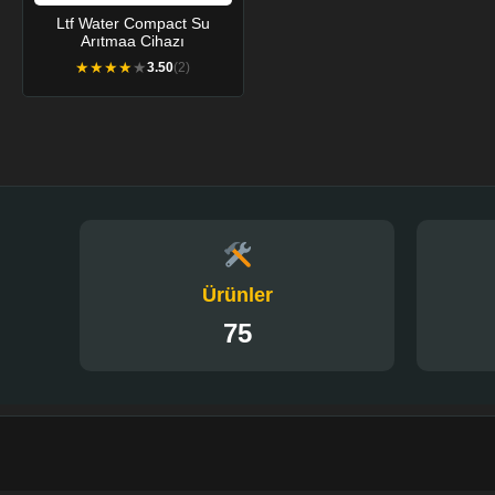
Ltf Water Compact Su
Arıtmaa Cihazı
★
★
★
★
★
3.50
(2)
Ürünler
75