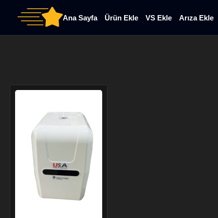
Ana Sayfa
Ürün Ekle
VS Ekle
Arıza Ekle