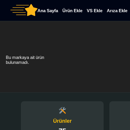
Ana Sayfa
Ürün Ekle
VS Ekle
Arıza Ekle
Bu markaya ait ürün
bulunamadı.
Ürünler