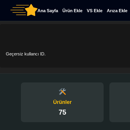
Ana Sayfa
Ürün Ekle
VS Ekle
Arıza Ekle
Geçersiz kullancı ID.
Ürünler
75