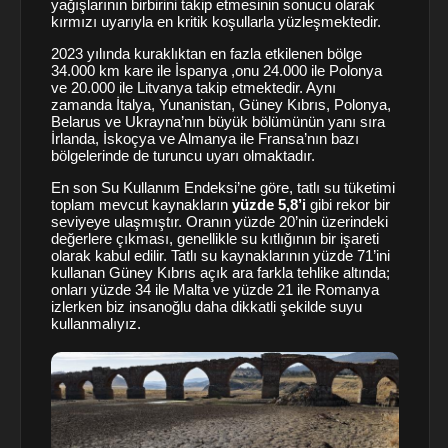
yağışlarının birbirini takip etmesinin sonucu olarak
kırmızı uyarıyla en kritik koşullarla yüzleşmektedir.
2023 yılında kuraklıktan en fazla etkilenen bölge
34.000 km kare ile İspanya ,onu 24.000 ile Polonya
ve 20.000 ile Litvanya takip etmektedir. Aynı
zamanda İtalya, Yunanistan, Güney Kıbrıs, Polonya,
Belarus ve Ukrayna’nın büyük bölümünün yanı sıra
İrlanda, İskoçya ve Almanya ile Fransa’nın bazı
bölgelerinde de turuncu uyarı olmaktadır.
En son Su Kullanım Endeksi’ne göre, tatlı su tüketimi
toplam mevcut kaynakların
yüzde 5,8’i
gibi rekor bir
seviyeye ulaşmıştır. Oranın yüzde 20’nin üzerindeki
değerlere çıkması, genellikle su kıtlığının bir işareti
olarak kabul edilir. Tatlı su kaynaklarının yüzde 71’ini
kullanan Güney Kıbrıs açık ara farkla tehlike altında;
onları yüzde 34 ile Malta ve yüzde 21 ile Romanya
izlerken biz insanoğlu daha dikkatli şekilde suyu
kullanmalıyız.